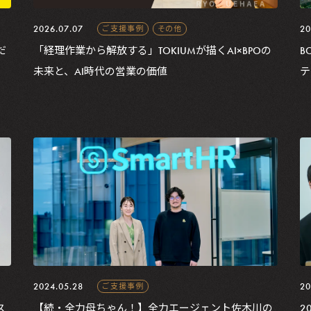
2026.07.07
20
ご支援事例
その他
だ
「経理作業から解放する」TOKIUMが描くAI×BPOの
B
未来と、AI時代の営業の価値
テ
2024.05.28
20
ご支援事例
ス
【続・全力母ちゃん！】全力エージェント佐木川の
2