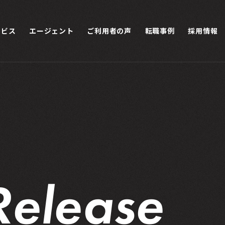
ービス
エージェント
ご利用者の声
転職事例
採用情報
R
e
l
e
a
s
e