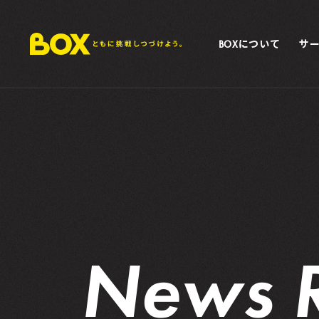
BOXについて
サ
N
e
w
s