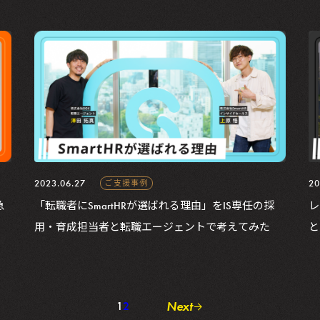
2023.06.27
20
ご支援事例
急
「転職者にSmartHRが選ばれる理由」をIS専任の採
レ
用・育成担当者と転職エージェントで考えてみた
と
Next
1
2