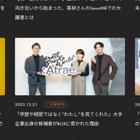
プを
向き合いから始まった、髙柳さんのSmartHRでの大
未
躍進とは
2023.12.21
20
ご支援事例
か
「学歴や経歴ではなく“わたし”を見てくれた」大手
「
さ
企業出身の候補者がBOXに惹かれた理由
の