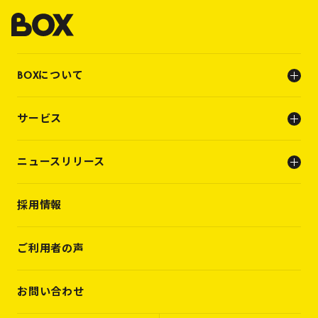
BOXについて
会社概要
サービス
ビジョン
メンバー
人事支援（人材支援事業）
ニュースリリース
キャリアビルディング支援（転職支援）
INFO
採用情報
PRESS RELEASE
WORKS
VOICES
ご利用者の声
MEMBERS
CASES
お問い合わせ