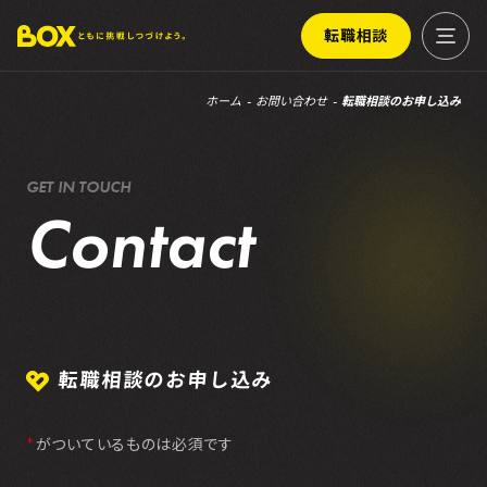
転職相談
ホーム
お問い合わせ
転職相談のお申し込み
G
E
T
I
N
T
O
U
C
H
C
o
n
t
a
c
t
転職相談のお申し込み
がついているものは必須です
＊