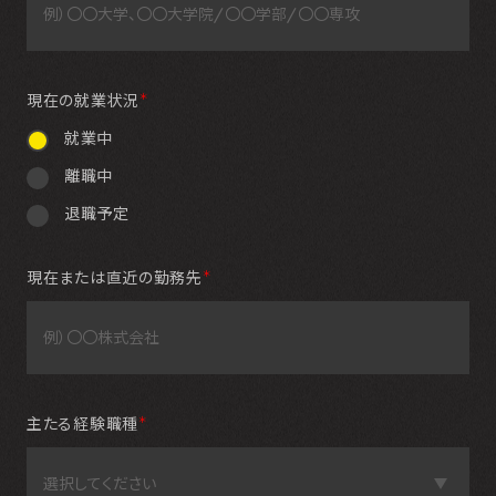
現在の就業状況
＊
就業中
離職中
退職予定
現在または直近の勤務先
＊
主たる経験職種
＊