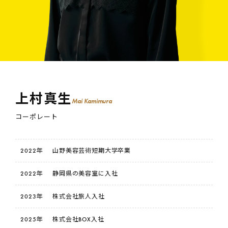
上
村
真
生
M
a
i
K
a
m
i
m
u
r
a
コーポレート
2022年
山野美容芸術短期大学卒業
2022年
静岡県の美容室に入社
2023年
株式会社旅人入社
2025年
株式会社BOX入社