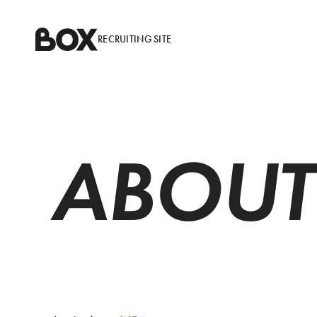
RECRUITING
SITE
A
B
O
U
T