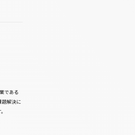
祖業である
課題解決に
す。