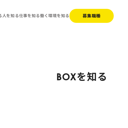
募集職種
る
人を知る
仕事を知る
働く環境を知る
B
O
X
を
知
る