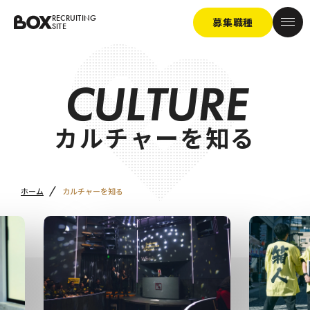
RECRUITING
募集職種
SITE
C
U
L
T
U
R
E
カ
ル
チ
ャ
ー
を
知
る
ホーム
カルチャーを知る