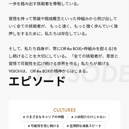
一歩を踏み出す挑戦者を尊敬している。
覚悟を持って常識や既成概念といった枠組みから飛び出して
いく全ての挑戦者が、 もっと速く、もっと強く歩んでいく後
押しをするために、私たちは存在している。
そして、私たち自身が、常にOff the BOX(=枠組みを超える)を
し続けることを大切にしている。 「全ての挑戦者が、意思と
E
P
I
S
O
D
覚悟で可能性を広げ続ける世界を作る」私たちが掲げる
VISIONは、 Off the BOXの精神からはじまる。
エピソード
CULTURES
# さまざまなキャリアの仲間
# 人材紹介だけじゃない
# 可能性を信じ続ける
# 圧倒的な成長スピード