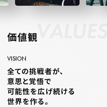
V
A
L
U
E
価値観
VISION
全ての挑戦者が、
意思と覚悟で
可能性を広げ続ける
世界を作る。