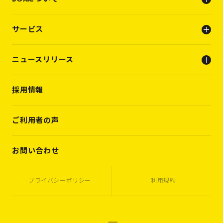
会社概要
サービス
ビジョン
メンバー
人事支援（人材支援事業）
ニュースリリース
キャリアビルディング支援（転職支援）
INFO
採用情報
PRESS RELEASE
WORKS
VOICES
ご利用者の声
MEMBERS
CASES
お問い合わせ
プライバシーポリシー
利用規約