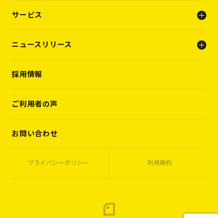
会社概要
サービス
ビジョン
メンバー
人事支援（人材支援事業）
ニュースリリース
キャリアビルディング支援（転職支援）
INFO
採用情報
PRESS RELEASE
WORKS
VOICES
ご利用者の声
MEMBERS
CASES
お問い合わせ
プライバシーポリシー
利用規約