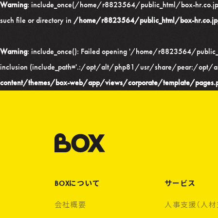
Warning
: include_once(/home/r8823564/public_html/box-hr.co.j
such file or directory in
/home/r8823564/public_html/box-hr.co.j
Warning
: include_once(): Failed opening '/home/r8823564/publi
inclusion (include_path='.:/opt/alt/php81/usr/share/pear:/opt
content/themes/box-web/app/views/corporate/template/pages.
BOXについて
サービス
会社概要
人事支援（人材