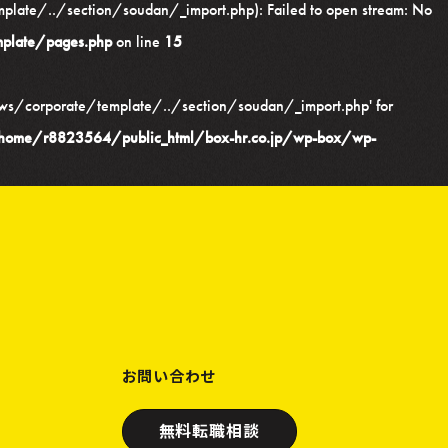
te/../section/soudan/_import.php): Failed to open stream: No
plate/pages.php
on line
15
s/corporate/template/../section/soudan/_import.php' for
home/r8823564/public_html/box-hr.co.jp/wp-box/wp-
お問い合わせ
無料転職相談