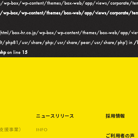
p/wp-box/wp-content/themes/box-web/app/views/corporate/templa
p/wp-box/wp-content/themes/box-web/app/views/corporate/tem
c_html/box-hr.co.jp/wp-box/wp-content/themes/box-web/app/view
/alt/php81/usr/share/php:/usr/share/pear:/usr/share/php') in
/
php
on line
15
ニュースリリース
採用情報
支援事業）
INFO
ご利用者の声