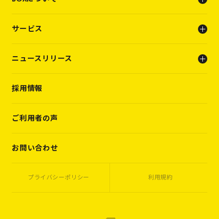
会社概要
サービス
ビジョン
メンバー
人事支援（人材支援事業）
ニュースリリース
キャリアビルディング支援（転職支援）
INFO
採用情報
PRESS RELEASE
WORKS
VOICES
ご利用者の声
MEMBERS
CASES
お問い合わせ
プライバシーポリシー
利用規約