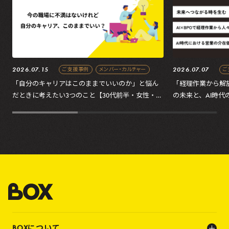
2026.07.15
2026.07.07
ご支援事例
メンバー・カルチャー
ご
「自分のキャリアはこのままでいいのか」と悩ん
「経理作業から解放す
だときに考えたい3つのこと【30代前半・女性・転
の未来と、AI時代
職】
BOXについて