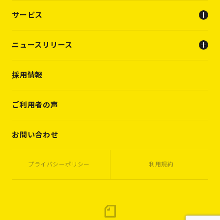
会社概要
サービス
ビジョン
メンバー
人事支援（人材支援事業）
ニュースリリース
キャリアビルディング支援（転職支援）
INFO
採用情報
PRESS RELEASE
WORKS
VOICES
ご利用者の声
MEMBERS
CASES
お問い合わせ
プライバシーポリシー
利用規約