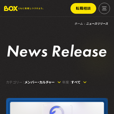
転職相談
ホーム
ニュースリリース
N
e
w
s
R
e
l
e
a
s
e
カテゴリー：
年度：