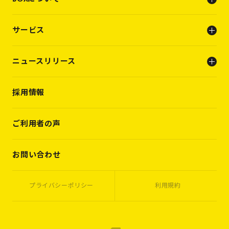
会社概要
サービス
ビジョン
メンバー
人事支援（人材支援事業）
ニュースリリース
キャリアビルディング支援（転職支援）
INFO
採用情報
PRESS RELEASE
WORKS
VOICES
ご利用者の声
MEMBERS
CASES
お問い合わせ
プライバシーポリシー
利用規約