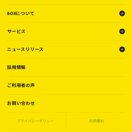
BOXについて
会社概要
サービス
ビジョン
メンバー
人事支援（人材支援事業）
ニュースリリース
キャリアビルディング支援（転職支援）
INFO
採用情報
PRESS RELEASE
WORKS
VOICES
ご利用者の声
MEMBERS
CASES
お問い合わせ
プライバシーポリシー
利用規約