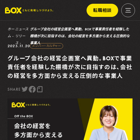
転職相談
ホー
ニュース
グループ会社の経営企画室へ異動。BOXで事業責任者を経験した
ム
リリー
棚橋が次に目指すのは、会社の経営を多方面から支える圧倒的な
ス
事業人
2025.11.20
メンバー・カルチャー
グループ会社の経営企画室へ異動。BOXで事業
責任者を経験した棚橋が次に目指すのは、会社
の経営を多方面から支える圧倒的な事業人
SHARE