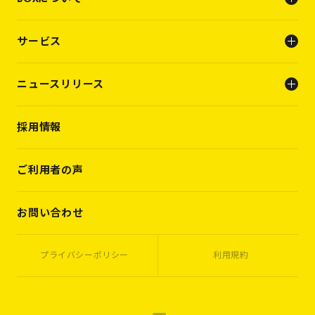
会社概要
サービス
ビジョン
メンバー
人事支援（人材支援事業）
ニュースリリース
キャリアビルディング支援（転職支援）
INFO
採用情報
PRESS RELEASE
WORKS
VOICES
ご利用者の声
MEMBERS
CASES
お問い合わせ
プライバシーポリシー
利用規約