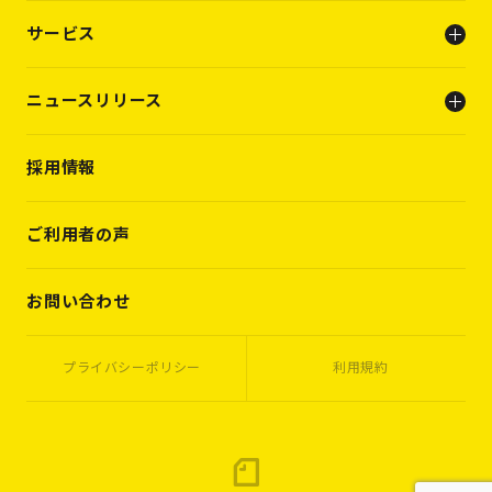
会社概要
サービス
ビジョン
メンバー
人事支援（人材支援事業）
ニュースリリース
キャリアビルディング支援（転職支援）
INFO
採用情報
PRESS RELEASE
WORKS
VOICES
ご利用者の声
MEMBERS
CASES
お問い合わせ
プライバシーポリシー
利用規約