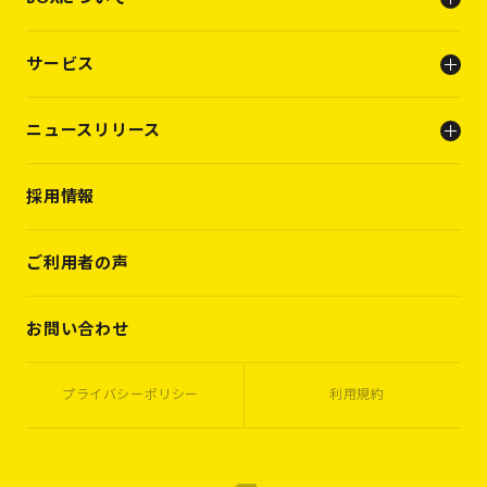
会社概要
サービス
ビジョン
メンバー
人事支援（人材支援事業）
ニュースリリース
キャリアビルディング支援（転職支援）
INFO
採用情報
PRESS RELEASE
WORKS
VOICES
ご利用者の声
MEMBERS
CASES
お問い合わせ
プライバシーポリシー
利用規約