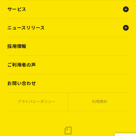
会社概要
サービス
ビジョン
メンバー
人事支援（人材支援事業）
ニュースリリース
キャリアビルディング支援（転職支援）
INFO
採用情報
PRESS RELEASE
WORKS
VOICES
ご利用者の声
MEMBERS
CASES
お問い合わせ
プライバシーポリシー
利用規約