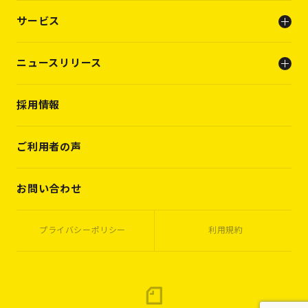
会社概要
サービス
ビジョン
メンバー
人事支援（人材支援事業）
ニュースリリース
キャリアビルディング支援（転職支援）
INFO
採用情報
PRESS RELEASE
WORKS
VOICES
ご利用者の声
MEMBERS
CASES
お問い合わせ
プライバシーポリシー
利用規約