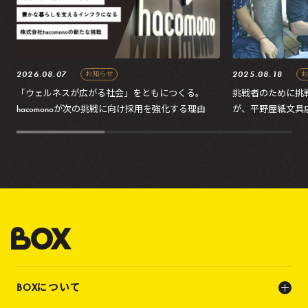
2026.08.07
2025.08.18
お知らせ
お
「ウェルネスが広がる社会」をともにつくる。
挑戦者のために挑
hacomonoが次の挑戦に向け採用を強化する理由
が、平野屋紙文具店
麻布十番納涼まつ
BOXについて