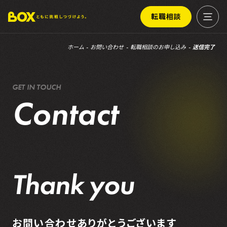
転職相談
ホーム
お問い合わせ
転職相談のお申し込み
送信完了
G
E
T
I
N
T
O
U
C
H
C
o
n
t
a
c
t
Thank you
お問い合わせありがとうございます