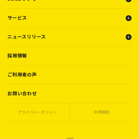
会社概要
サービス
ビジョン
メンバー
人事支援（人材支援事業）
ニュースリリース
キャリアビルディング支援（転職支援）
INFO
採用情報
PRESS RELEASE
WORKS
VOICES
ご利用者の声
MEMBERS
CASES
お問い合わせ
プライバシーポリシー
利用規約