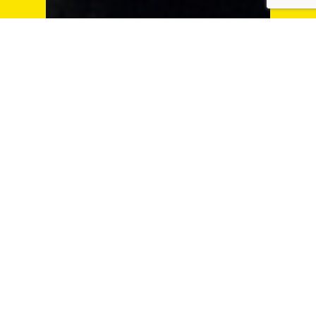
Takuya
Miura
三浦 拓哉
HR Account Manager
今すぐ相談