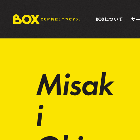
BOXについて
サ
Misak
i