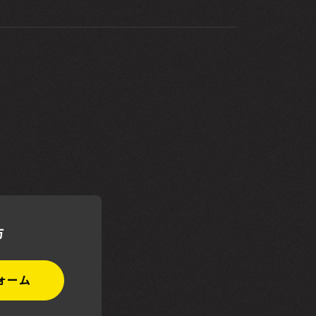
方
ォーム