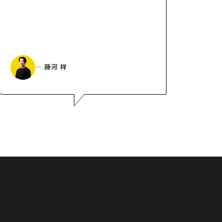
― 藤河 祥