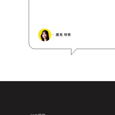
― 鷹見 咲希