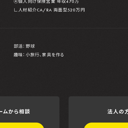
④個人向け保険営業 年収470万
∟人材紹介CA/RA 両面型520万円
部活：野球
趣味：小旅行、家具を作る
ームから相談
法人の