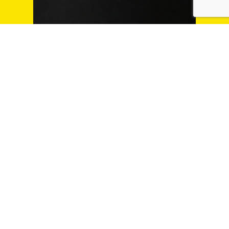
Takuto
Kataoka
片岡 拓渡
HR Account Manager
今すぐ相談