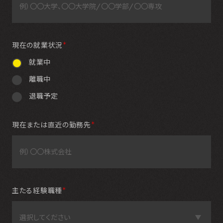
現在の就業状況
＊
就業中
離職中
退職予定
現在または直近の勤務先
＊
主たる経験職種
＊