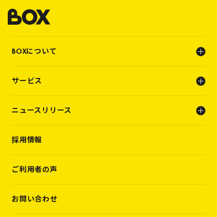
BOXについて
会社概要
サービス
ビジョン
メンバー
人事支援（人材支援事業）
ニュースリリース
キャリアビルディング支援（転職支援）
INFO
採用情報
PRESS RELEASE
WORKS
VOICES
ご利用者の声
MEMBERS
CASES
お問い合わせ