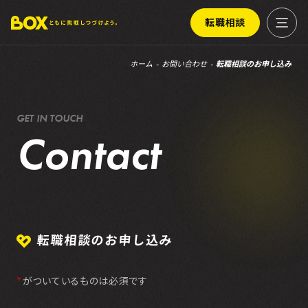
転職相談
ホーム
お問い合わせ
転職相談のお申し込み
G
E
T
I
N
T
O
U
C
H
C
o
n
t
a
c
t
転職相談のお申し込み
がついているものは必須です
＊