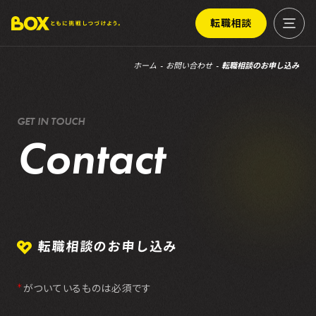
転職相談
ホーム
お問い合わせ
転職相談のお申し込み
G
E
T
I
N
T
O
U
C
H
C
o
n
t
a
c
t
転職相談のお申し込み
がついているものは必須です
＊