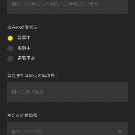
現在の就業状況
＊
就業中
離職中
退職予定
現在または直近の勤務先
＊
主たる経験職種
＊