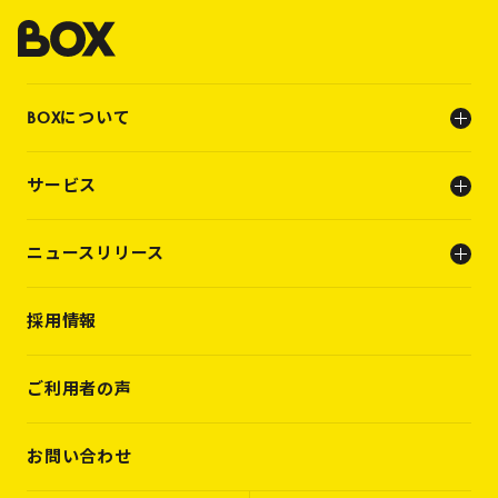
BOXについて
会社概要
サービス
ビジョン
メンバー
人事支援（人材支援事業）
ニュースリリース
キャリアビルディング支援（転職支援）
INFO
採用情報
PRESS RELEASE
WORKS
VOICES
ご利用者の声
MEMBERS
CASES
お問い合わせ